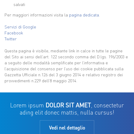
salvati
Per maggiori informazioni visita la
pagina dedicata
.
Servizi di Google
Facebook
Twitter
Questa pagina è visibile, mediante link in calce in tutte le pagine
del Sito ai sensi dell’art. 122 secondo comma del D.lgs. 196/2003 e
a seguito delle modalità semplificate per l’informativa e
l’acquisizione del consenso per l’uso dei cookie pubblicata sulla
Gazzetta Ufficiale n.126 del 3 giugno 2014 e relativo registro dei
provvedimenti n.229 dell’8 maggio 2014.
Lorem ipsum
DOLOR SIT AMET
, consectetur
ading elit donec mattis, nulla cursus!
Vedi nel dettaglio