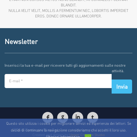
BLANDIT.
NULLA VELIT VELIT, MOLLIS A FERMENTUM NEC, LOBORTIS IMPERDIET
EROS. DONEC ORNARE ULLAMCORPER.
Newsletter
Inserisci la tua e-mail per ricevere tutti gli aggiornamenti sulle nostre
attività.
Invia
Questo sito utilizza i cookie per migliorare servizi ed esperienza dei lettori. Se
2026 © Ramazzini Plus S.r.l.
Tutti i diritti riservati.
P.IVA 04987550870
decidi di continuare la navigazione consideriamo che accetti il loro uso.
Created and design by
Upper Creative Studio
Ulteriori informazion